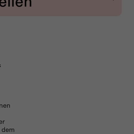
ellen
s
onen
er
, dem