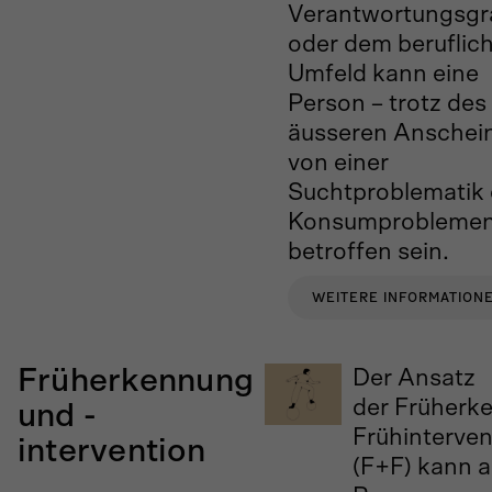
Verantwortungsgr
oder dem beruflic
Umfeld kann eine
Person – trotz des
äusseren Anschein
von einer
Suchtproblematik
Konsumprobleme
betroffen sein.
WEITERE INFORMATION
Früherkennung
Der Ansatz
der
Früherk
und -
Frühinterven
intervention
(F+F)
kann al