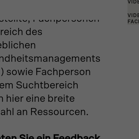
VID
twortliche,
VID
tellte, Fachpersonen
FAC
reich des
eblichen
ndheitsmanagements
) sowie Fachperson
dem Suchtbereich
n hier eine breite
ahl an Ressourcen.
ten Sie ein Feedback