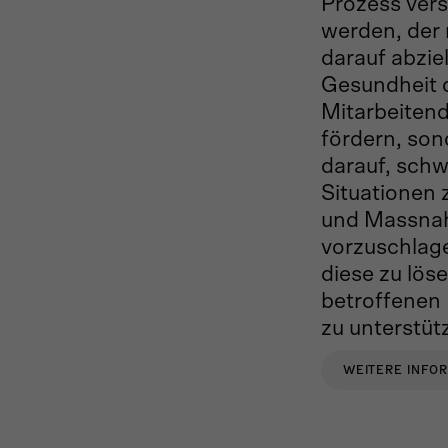
Prozess ver
werden, der 
darauf abziel
Gesundheit 
Mitarbeiten
fördern, so
darauf, schw
Situationen 
und Massn
vorzuschlag
diese zu lös
betroffenen
zu unterstüt
WEITERE INFO