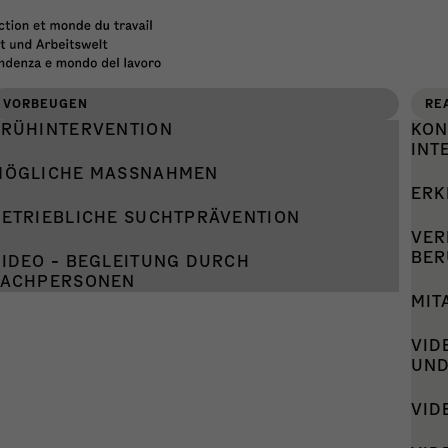
VORBEUGEN
RE
FRÜHINTERVENTION
KON
INT
MÖGLICHE MASSNAHMEN
ERK
 Website legt den
BETRIEBLICHE SUCHTPRÄVENTION
VER
 auf den komplexen
BER
VIDEO - BEGLEITUNG DURCH
FACHPERSONEN
mmenhang zwischen
MIT
verhalten und dem
VID
UND
lichen Umfeld.
VID
tgeber:innen, HR-