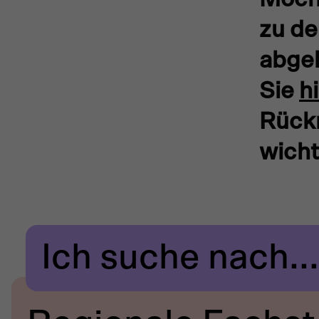
zu de
abge
Sie
h
Rück
wicht
Ich suche nach...