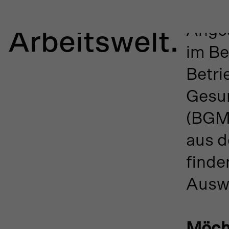
Sucht und
Veran
Anges
Arbeitswelt.
im Be
Betri
Gesu
(BGM
aus 
finde
Ausw
Möch