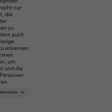
standen
nicht nur
t, die
der
den zu
ndern auch
ierige
zu erkennen
ahmen
en, um
en und die
 Personen
zen.
RMATIONEN