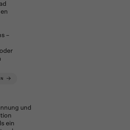
ad
hen
s –
 oder
n
EN
ennung und
tion
s ein