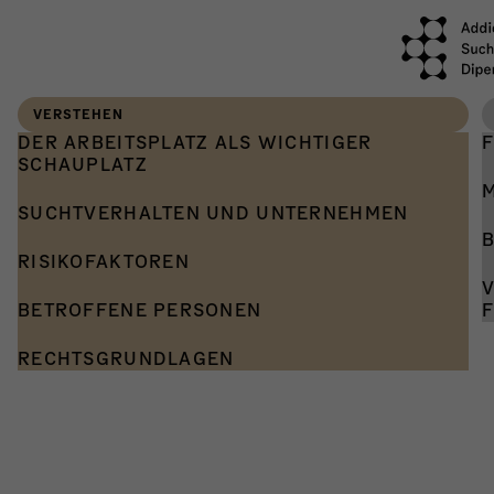
VERSTEHEN
DER ARBEITSPLATZ ALS WICHTIGER
SCHAUPLATZ
SUCHTVERHALTEN UND UNTERNEHMEN
Willkommen
Diese
RISIKOFAKTOREN
Fokus
auf der
BETROFFENE PERSONEN
Zusa
Website
RECHTSGRUNDLAGEN
Sucht
beruf
zum Thema
Arbei